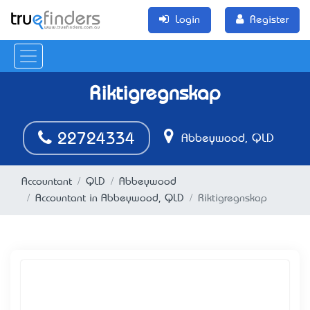
Login
Register
Riktigregnskap
22724334
Abbeywood, QLD
Accountant
QLD
Abbeywood
Accountant in Abbeywood, QLD
Riktigregnskap